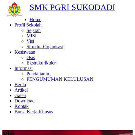
SMK PGRI SUKODADI
Home
Profil Sekolah
Sejarah
MISI
Visi
Struktur Organisasi
Kesiswaan
Osis
Ekstrakurikuler
Informasi
Pendaftaran
PENGUMUMAN KELULUSAN
Berita
Artikel
Galeri
Download
Kontak
Bursa Kerja Khusus
Visi