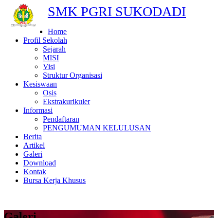
SMK PGRI SUKODADI
Home
Profil Sekolah
Sejarah
MISI
Visi
Struktur Organisasi
Kesiswaan
Osis
Ekstrakurikuler
Informasi
Pendaftaran
PENGUMUMAN KELULUSAN
Berita
Artikel
Galeri
Download
Kontak
Bursa Kerja Khusus
Galeri